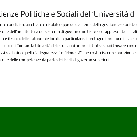
enze Politiche e Sociali dell’Università d
te condivisa, un chiaro e risoluto approccio al tema della gestione associata 
zazione dell’architettura del sistema di governo multi-livello, rappresenta in Ita
tà e il ruolo delle autonomie locali. In particolare, il protagonismo municipale pr
rincipio ai Comuni la titolarità delle funzioni amministrative, può trovare conc
ssi realizzino quella “adeguatezza” e “idoneità” che costituiscono condizioni e
ione delle competenze da parte dei livelli di governo superiori.