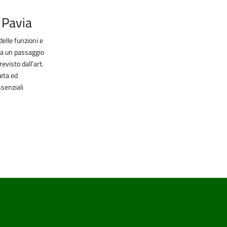
i Pavia
delle funzioni e
lia un passaggio
evisto dall’art.
reta ed
ssenziali