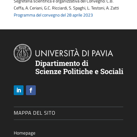
Segreteria scientifica e organizzativa del Convegno: C.B.
Ceffa, A. Ceriani, G.C. Ricciardi, S. Spaghi, L. Testoni, A. Zatti
Programma del convegno del 28 aprile 2023
MAPPA DEL SITO
Homepage